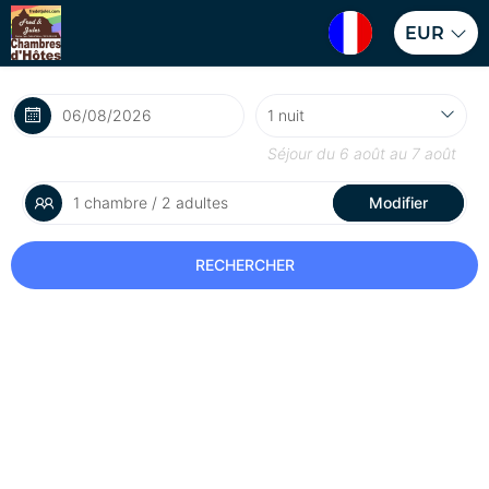
EUR
Séjour du
6 août
au
7 août
1 chambre / 2 adultes
Modifier