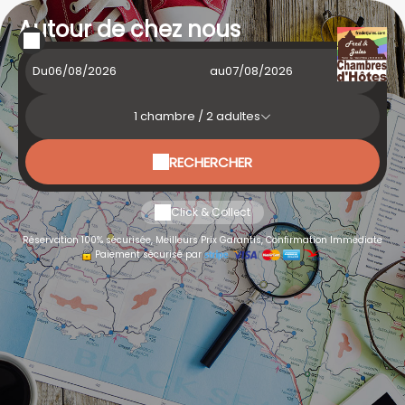
Autour de chez nous
Du
au
1
chambre /
2
adultes
RECHERCHER
Click & Collect
Réservation 100% sécurisée, Meilleurs Prix Garantis, Confirmation Immédiate
Paiement sécurisé par